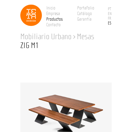
Inicio
Portafolio
PT
Empresa
Catálogo
EN
FR
Productos
Garantía
ES
Contacto
Mobiliario Urbano
›
Mesas
ZIG M1