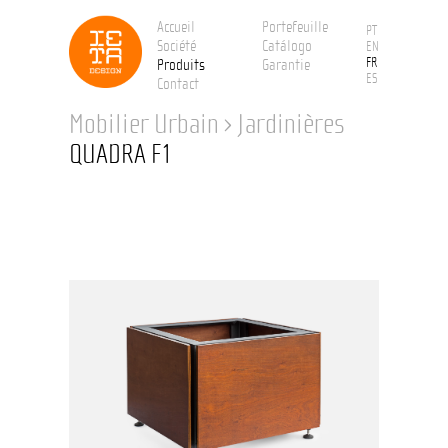
Accueil
Portefeuille
PT
Société
Catálogo
EN
FR
Produits
Garantie
ES
Contact
Mobilier Urbain
›
Jardinières
QUADRA F1