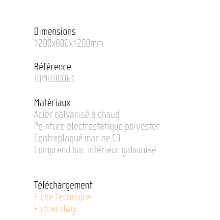
Dimensions
1200x800x1200mm
Référence
IDMU00061
Matériaux
Acier galvanisé à chaud
Peinture électrostatique polyester
Contreplaqué marine C3
Comprend bac intérieur galvanisé
Téléchargement
Fiche Technique
Fichier dwg