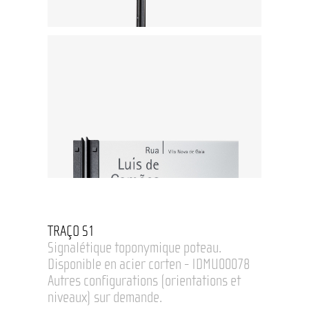
TRAÇO S1
Signalétique toponymique poteau.
Disponible en acier corten - IDMU00078
Autres configurations (orientations et
niveaux) sur demande.