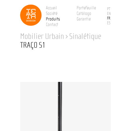
Accueil
Portefeuille
PT
Société
Catálogo
EN
FR
Produits
Garantie
ES
Contact
Mobilier Urbain
›
Sinalétique
TRAÇO S1