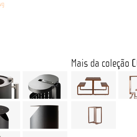
wg
Mais da coleção
C