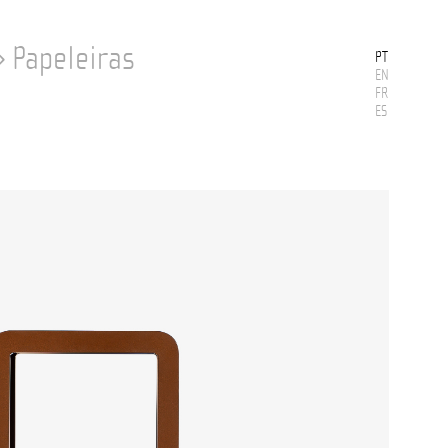
›
Papeleiras
PT
EN
FR
ES