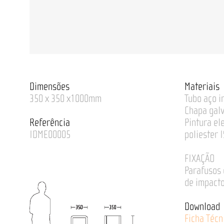
Dimensões
Materiais
350 x 350 x1000mm
Tubo aço i
Chapa gal
Referência
Pintura el
IDME00005
poliester 
FIXAÇÃO
Parafusos 
de impacto
Download
Ficha Técn