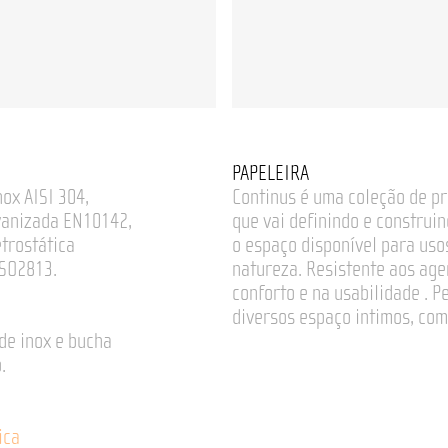
PAPELEIRA
nox AISI 304,
Continus é uma coleção de pr
vanizada EN10142,
que vai definindo e construin
etrostática
o espaço disponível para usos
ISO2813.
natureza. Resistente aos age
conforto e na usabilidade . 
diversos espaço intimos, com
de inox e bucha
.
ica