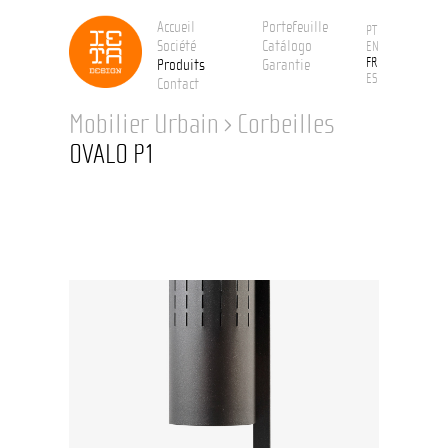
Accueil
Portefeuille
PT
Société
Catálogo
EN
FR
Produits
Garantie
ES
Contact
Mobilier Urbain
›
Corbeilles
OVALO P1