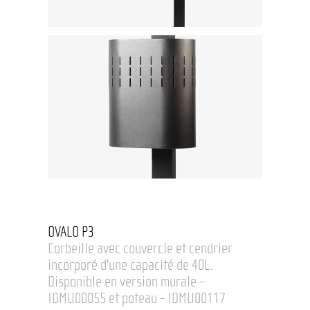
OVALO P3
Corbeille avec couvercle et cendrier
incorporé d'une capacité de 40L.
Disponible en version murale -
IDMU00055 et poteau - IDMU00117