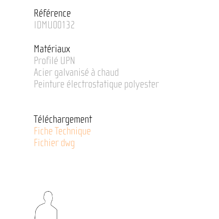
Référence
IDMU00132
Matériaux
Profilé UPN
Acier galvanisé à chaud
Peinture électrostatique polyester
Téléchargement
Fiche Technique
Fichier dwg