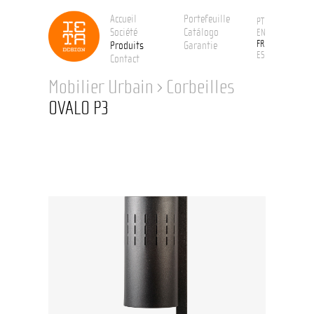
Accueil
Portefeuille
PT
Société
Catálogo
EN
FR
Produits
Garantie
ES
Contact
Mobilier Urbain
›
Corbeilles
OVALO P3