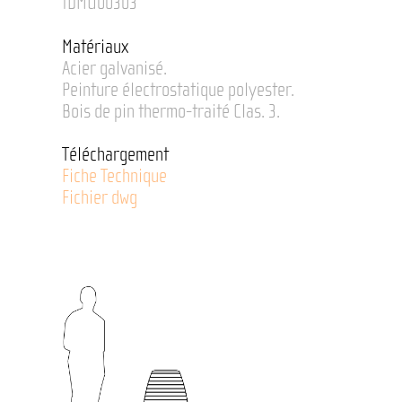
IDMU00303
Matériaux
Acier galvanisé.
Peinture électrostatique polyester.
Bois de pin thermo-traité Clas. 3.
Téléchargement
Fiche Technique
Fichier dwg