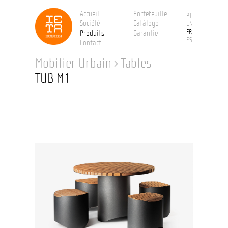
Accueil
Portefeuille
PT
Société
Catálogo
EN
FR
Produits
Garantie
ES
Contact
Mobilier Urbain
›
Tables
TUB M1