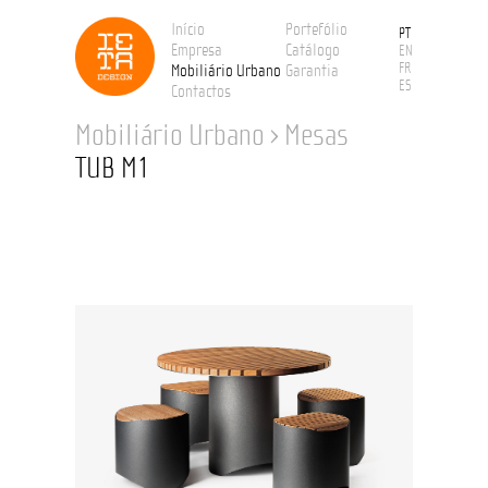
Início
Portefólio
PT
Empresa
Catálogo
EN
FR
Mobiliário Urbano
Garantia
ES
Contactos
Mobiliário Urbano
›
Mesas
TUB M1