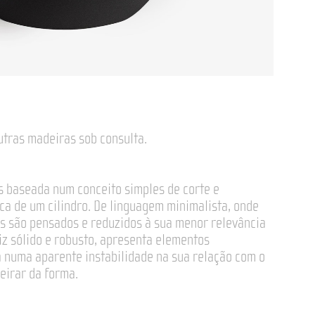
utras madeiras sob consulta.
s baseada num conceito simples de corte e
a de um cilindro. De linguagem minimalista, onde
s são pensados e reduzidos à sua menor relevância
riz sólido e robusto, apresenta elementos
 numa aparente instabilidade na sua relação com o
geirar da forma.