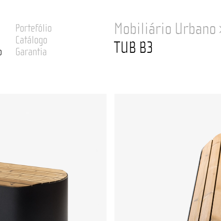
Mobiliário Urbano
Portefólio
Catálogo
TUB B3
o
Garantia