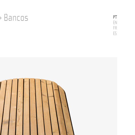
›
Bancos
PT
EN
FR
ES