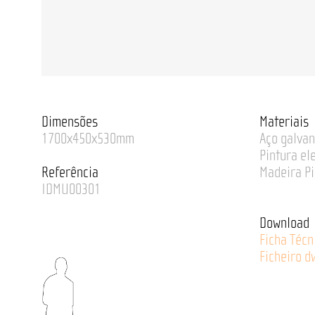
Dimensões
Materiais
1700x450x530mm
Aço galvan
Pintura ele
Referência
Madeira Pi
IDMU00301
Download
Ficha Técn
Ficheiro d