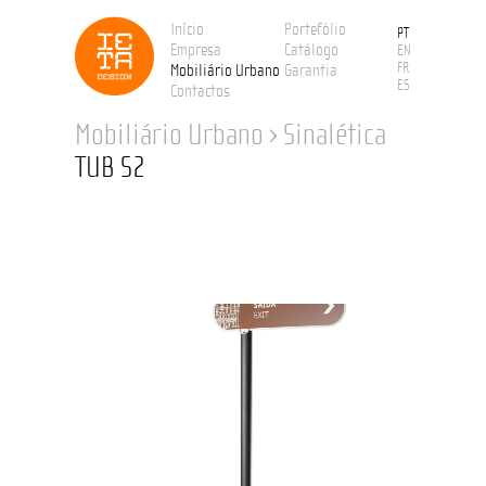
Início
Portefólio
PT
Empresa
Catálogo
EN
FR
Mobiliário Urbano
Garantia
ES
Contactos
Mobiliário Urbano
›
Sinalética
TUB S2