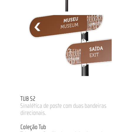
TUB S2
Sinalética de poste com duas bandeiras
direcionais.
Coleção Tub